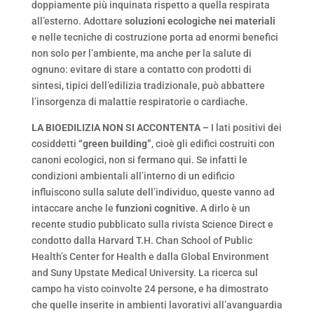
doppiamente più inquinata rispetto a quella respirata
all’esterno. Adottare
soluzioni ecologiche nei materiali
e nelle tecniche di costruzione porta ad enormi benefici
non solo per l’ambiente, ma anche per la salute di
ognuno: evitare di stare a contatto con prodotti di
sintesi, tipici dell’edilizia tradizionale, può abbattere
l’insorgenza di malattie respiratorie o cardiache.
LA BIOEDILIZIA NON SI ACCONTENTA –
I lati positivi dei
cosiddetti
“green building”
, cioè gli edifici costruiti con
canoni ecologici, non si fermano qui. Se infatti le
condizioni ambientali all’interno di un edificio
influiscono sulla salute dell’individuo, queste vanno ad
intaccare anche le
funzioni cognitive
. A dirlo è un
recente studio pubblicato sulla rivista Science Direct e
condotto dalla Harvard T.H. Chan School of Public
Health’s Center for Health e dalla Global Environment
and Suny Upstate Medical University. La ricerca sul
campo ha visto coinvolte 24 persone, e ha dimostrato
che quelle inserite in ambienti lavorativi all’avanguardia