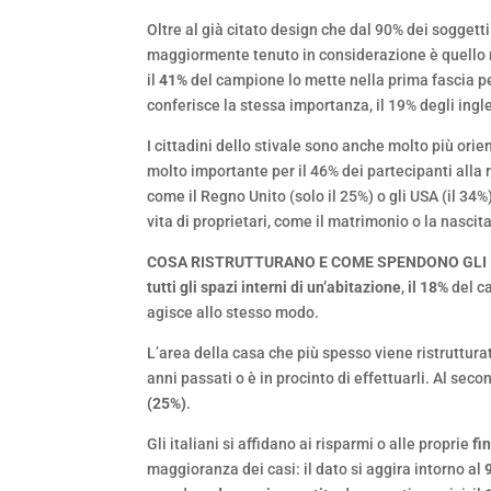
Oltre al già citato design che dal 90% dei soggett
maggiormente tenuto in considerazione è quello re
il
41%
del campione lo mette nella prima fascia per
conferisce la stessa importanza, il 19% degli ingle
I cittadini dello stivale sono anche molto più orienta
molto importante per il 46% dei partecipanti alla 
come il Regno Unito (solo il 25%) o gli USA (il 34
vita di proprietari, come il matrimonio o la nascita 
COSA RISTRUTTURANO E COME SPENDONO GLI 
tutti gli spazi interni di un’abitazione
,
il 18%
del ca
agisce allo stesso modo.
L’area della casa che più spesso viene ristruttura
anni passati o è in procinto di effettuarli. Al sec
(25%)
.
Gli italiani si affidano ai risparmi o alle proprie
fi
maggioranza dei casi: il dato si aggira intorno al