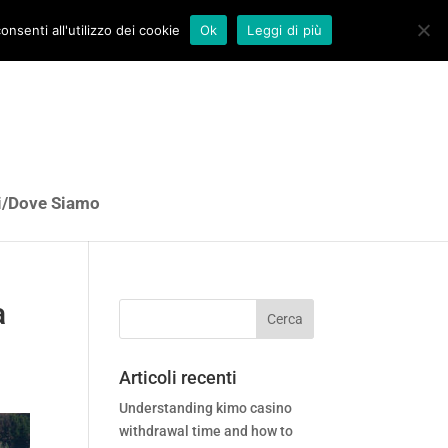
nsenti all'utilizzo dei cookie
Ok
Leggi di più
i/Dove Siamo
a
Articoli recenti
Understanding kimo casino
withdrawal time and how to