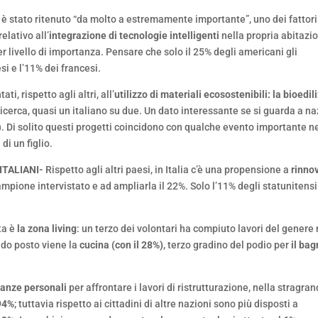
i è stato ritenuto “da molto a estremamente importante”, uno dei fattori
lativo all’
integrazione di tecnologie intelligenti
nella propria abitazi
 livello di importanza. Pensare che solo il 25% degli americani gli
si e l’11% dei francesi.
ti, rispetto agli altri, all’
utilizzo di materiali ecosostenibili: la bioedil
ricerca, quasi un italiano su due. Un dato interessante se si guarda a na
%). Di solito questi progetti coincidono con qualche evento importante n
di un figlio.
ITALIANI-
Rispetto agli altri paesi, in Italia c’è una propensione a
rinno
mpione intervistato e ad ampliarla il 22%. Solo l’11% degli statunitensi
ta è
la zona living
: un terzo dei volontari ha compiuto lavori del genere 
ondo posto viene la
cucina (con il 28%)
, terzo gradino del podio per
il ba
nanze personali
per affrontare i lavori di ristrutturazione, nella stragra
94%
; tuttavia rispetto ai cittadini di altre nazioni sono più disposti a