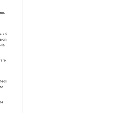
one:
izia
è
zioni
ella
vare
negli
gno
nde