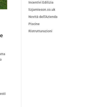
Incentivi Edilizia
lizjamieson.co.uk
Novità dell'Azienda
Piscine
Ristrutturazioni
le
atta
to
esti