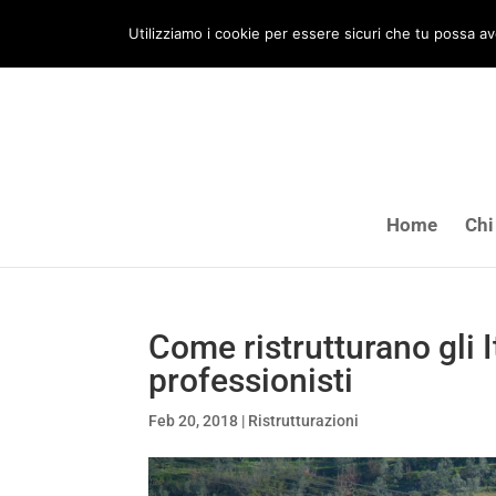
Utilizziamo i cookie per essere sicuri che tu possa ave
Home
Chi
Come ristrutturano gli I
professionisti
Feb 20, 2018
|
Ristrutturazioni