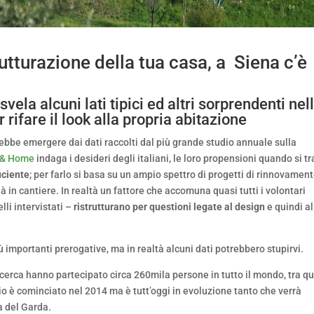
rutturazione della tua casa, a Siena c’è
la alcuni lati tipici ed altri sorprendenti nel
 rifare il look alla propria abitazione
ebbe emergere dai dati raccolti dal più grande studio annuale sulla
 & Home
indaga i desideri degli italiani, le loro propensioni quando si tr
iciente
; per farlo si basa su un ampio spettro di progetti di rinnovamen
già in cantiere. In realtà un fattore che accomuna quasi tutti i volontari
lli intervistati –
ristrutturano per questioni legate al design
e quindi al
iù importanti prerogative, ma in realtà alcuni dati potrebbero stupirvi.
icerca hanno partecipato circa 260mila persone in tutto il mondo, tra qu
dio è cominciato nel 2014 ma è tutt’oggi in evoluzione tanto che verrà
a del Garda.