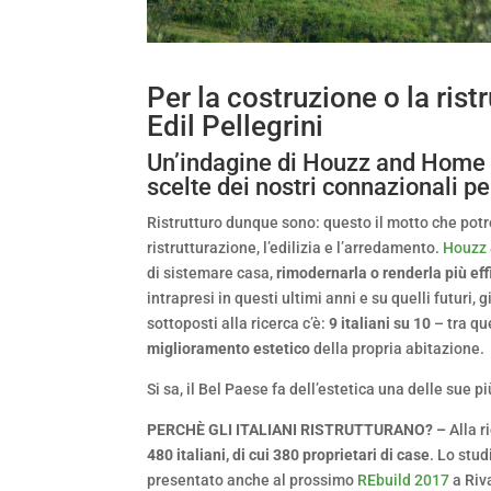
Per la costruzione o la rist
Edil Pellegrini
Un’indagine di Houzz and Home sve
scelte dei nostri connazionali per
Ristrutturo dunque sono: questo il motto che potr
ristrutturazione, l’edilizia e l’arredamento.
Houzz
di sistemare casa,
rimodernarla o renderla più eff
intrapresi in questi ultimi anni e su quelli futuri, 
sottoposti alla ricerca c’è:
9 italiani su 10
– tra que
miglioramento estetico
della propria abitazione.
Si sa, il Bel Paese fa dell’estetica una delle sue p
PERCHÈ GLI ITALIANI RISTRUTTURANO? –
Alla r
480 italiani, di cui 380 proprietari di case
. Lo stu
presentato anche al prossimo
REbuild 2017
a Riv