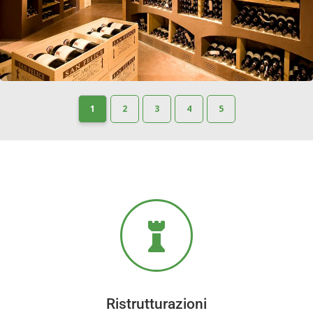
1
2
3
4
5

Ristrutturazioni