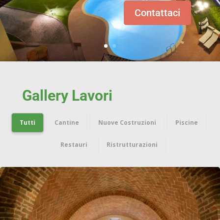
Contattaci
Gallery Lavori
Tutti
Cantine
Nuove Costruzioni
Piscine
Restauri
Ristrutturazioni