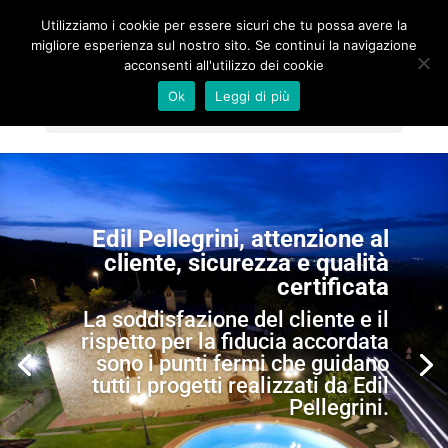
Utilizziamo i cookie per essere sicuri che tu possa avere la
migliore esperienza sul nostro sito. Se continui la navigazione
acconsenti all'utilizzo dei cookie
Ok
Leggi di più
Seleziona una pagina
Edil Pellegrini, attenzione al
cliente, sicurezza e qualità
certificata
La soddisfazione del cliente e il
rispetto per la fiducia accordata
sono i punti fermi che guidano
tutti i progetti realizzati da Edil
Pellegrini.